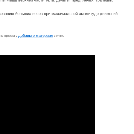
пы мышц верхней части тела: дельты, предплечья, трапеции,
ьзованию больших весов при максимальной амплитуде движений
добавьте материал
чь проекту
лично