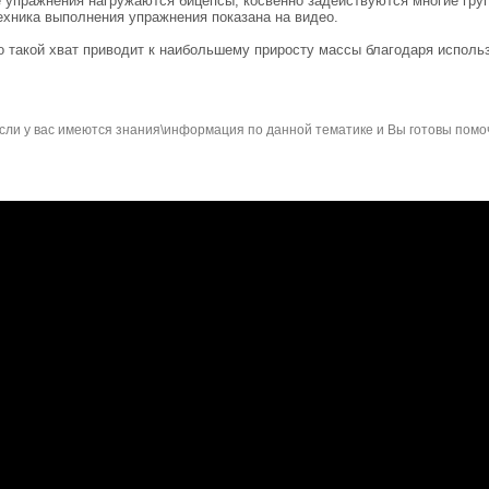
упражнения нагружаются бицепсы, косвенно задействуются многие груп
хника выполнения упражнения показана на видео.
о такой хват приводит к наибольшему приросту массы благодаря испол
сли у вас имеются знания\информация по данной тематике и Вы готовы помо