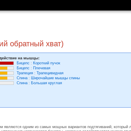
ий обратный хват)
действие на мышцы:
Бицепс
:
Короткий пучок
Бицепс
:
Плечевая
Трапеция
:
Трапецивидная
Спина
:
Широчайшие мышцы спины
Спина
:
Большая круглая
ом являются одним из самых мощных вариантов подтягиваний, который л