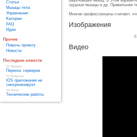
широчайших мышц. В этом варианте 
Статьи
грудные мышцы и др. Правильная те
Мышцы тела
Упражнения
Многие профессионалы считают, чт
Калории
Изображения
FAQ
Идеи
Е
Прочее
Помочь проекту
Видео
Новости
Последние новости
02 Января
Перенос серверов
22 Февраля
IOS приложение не
синхронизирует
20 Июня
Технические работы