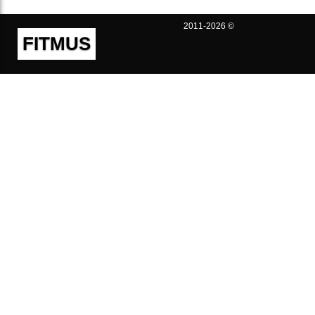
2011-2026 ©
FITMUS
Полезно
Контакты
Пользовательское соглашение
Политика конфиденциальности
Техническая поддержка
Публичная оферта
Предложения и жалобы
support@fitmus.com
Проект
Инструкции
Для разработчиков
FAQ (Вопросы и Ответы)