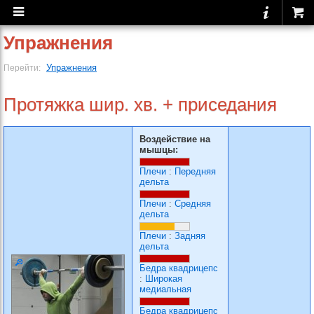
Упражнения
Упражнения
Перейти:
Протяжка шир. хв. + приседания
Воздействие на
мышцы:
Плечи
:
Передняя
дельта
Плечи
:
Средняя
дельта
Плечи
:
Задняя
дельта
Бедра квадрицепс
:
Широкая
медиальная
Бедра квадрицепс