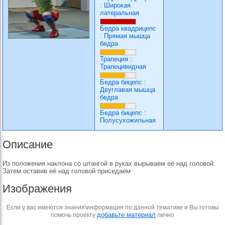
:
Широкая
латеральная
Бедра квадрицепс
:
Прямая мышца
бедра
Трапеция
:
Трапецивидная
Бедра бицепс
:
Двуглавая мышца
бедра
Бедра бицепс
:
Полусухожильная
Описание
Из положения наклона со штангой в руках вырываем её над головой.
Затем оставив её над головой приседаем
Изображения
Если у вас имеются знания\информация по данной тематике и Вы готовы
добавьте материал
помочь проекту
лично