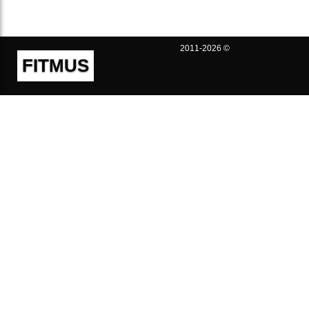
2011-2026 ©
FITMUS
Полезно
Контакты
Пользовательское соглашение
Политика конфиденциальности
Техническая поддержка
Публичная оферта
Предложения и жалобы
support@fitmus.com
Проект
Инструкции
Для разработчиков
FAQ (Вопросы и Ответы)