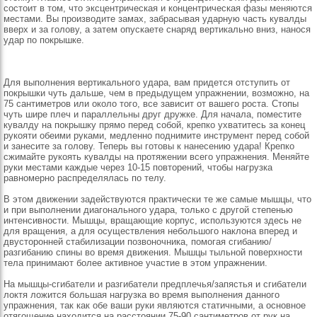
состоит в том, что эксцентрическая и концентрическая фазы меняются
местами. Вы производите замах, забрасывая ударную часть кувалды
вверх и за голову, а затем опускаете снаряд вертикально вниз, нанося
удар по покрышке.
Для выполнения вертикального удара, вам придется отступить от
покрышки чуть дальше, чем в предыдущем упражнении, возможно, на
75 сантиметров или около того, все зависит от вашего роста. Стопы
чуть шире плеч и параллельны друг дружке. Для начала, поместите
кувалду на покрышку прямо перед собой, крепко ухватитесь за конец
рукояти обеими руками, медленно поднимите инструмент перед собой
и занесите за голову. Теперь вы готовы к нанесению удара! Крепко
сжимайте рукоять кувалды на протяжении всего упражнения. Меняйте
руки местами каждые через 10-15 повторений, чтобы нагрузка
равномерно распределялась по телу.
В этом движении задействуются практически те же самые мышцы, что
и при выполнении диагонального удара, только с другой степенью
интенсивности. Мышцы, вращающие корпус, используются здесь не
для вращения, а для осуществления небольшого наклона вперед и
двусторонней стабилизации позвоночника, помогая сгибанию/
разгибанию спины во время движения. Мышцы тыльной поверхности
тела принимают более активное участие в этом упражнении.
На мышцы-сгибатели и разгибатели предплечья/запястья и сгибатели
локтя ложится большая нагрузка во время выполнения данного
упражнения, так как обе ваши руки являются статичными, а основное
отягощение находится на расстоянии 75-90 сантиметров от рук на