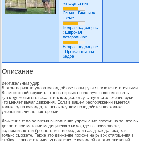
мышцы спины
Спина
:
Внешние
косые
Бедра квадрицепс
:
Широкая
латеральная
Бедра квадрицепс
:
Прямая мышца
бедра
Описание
Вертикальный удар
В этом варианте удара кувалдой обе ваши руки являются статичными.
Вы можете обнаружить, что на первых порах лучше использовать
кувалду меньшего веса, так как здесь отсутствует скольжение руки,
что меняет рычаг движения. Если в вашем распоряжении имеется
только одна кувалда, то поначалу вам понадобится несколько
уменьшить число повторений.
Движения тела во время выполнения упражнения похожи на те, что вы
делаете при метании медицинского мяча, где вы приседаете,
подпрыгиваете и бросаете мяч вперед или назад так далеко, как
только сможете. Также это движение похоже на рывок отягощения в
стойку. Главное отличие упражнения с кувалдой от этих движений