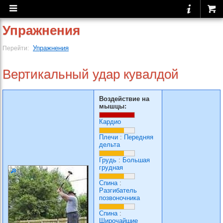
Упражнения
Упражнения
Перейти:
Вертикальный удар кувалдой
Воздействие на
мышцы:
Кардио
Плечи
:
Передняя
дельта
Грудь
:
Большая
грудная
Спина
:
Разгибатель
позвоночника
Спина
:
Широчайшие