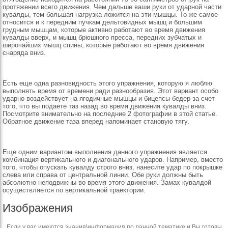
протяжении всего движения. Чем дальше ваши руки от ударной части
кувалды, тем большая нагрузка ложится на эти мышцы. То же самое
относится и к передним пучкам дельтовидных мышц и большим
грудным мышцам, которые активно работают во время движения
кувалды вверх, и мышц брюшного пресса, передних зубчатых и
широчайших мышц спины, которые работают во время движения
снаряда вниз.
Есть еще одна разновидность этого упражнения, которую я люблю
выполнять время от времени ради разнообразия. Этот вариант особо
ударно воздействует на ягодичные мышцы и бицепсы бедер за счет
того, что вы подаете таз назад во время движения кувалды вниз.
Посмотрите внимательно на последние 2 фотографии в этой статье.
Обратное движение таза вперед напоминает становую тягу.
Еще одним вариантом выполнения данного упражнения является
комбинация вертикального и диагонального ударов. Например, вместо
того, чтобы опускать кувалду строго вниз, нанесите удар по покрышке
слева или справа от центральной линии. Обе руки должны быть
абсолютно неподвижны во время этого движения. Замах кувалдой
осуществляется по вертикальной траектории.
Изображения
Если у вас имеются знания\информация по данной тематике и Вы готовы