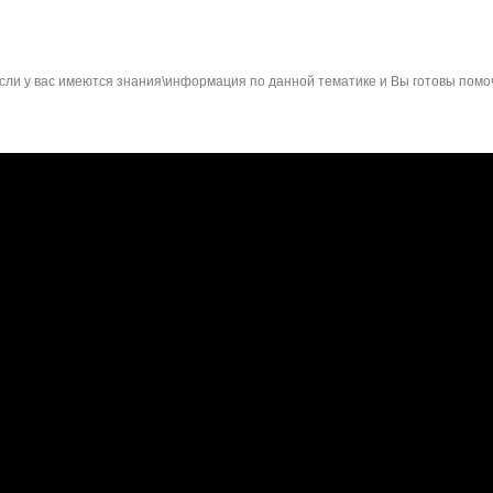
сли у вас имеются знания\информация по данной тематике и Вы готовы помо