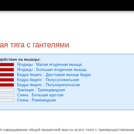
я тяга с гантелями
действие на мышцы:
Ягодицы
:
Малая ягодичная мышца
Ягодицы
:
Большая ягодичная мышца.
Бедра бицепс
:
Двуглавая мышца бедра
Бедра бицепс
:
Полусухожильная
Бедра бицепс
:
Полуперепончатая
Трапеция
:
Трапецивидная
Спина
:
Большая круглая
Спина
:
Ромбовидная
я наращивание общей мышечной массы всего тело с преимущественным 