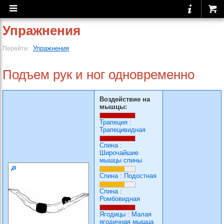
Упражнения
Упражнения
Перейти:
Подъем рук и ног одновременно
Воздействие на
мышцы:
Трапеция
:
Трапецивидная
Спина
:
Широчайшие
мышцы спины
Спина
:
Подостная
Спина
:
Ромбовидная
Ягодицы
:
Малая
ягодичная мышца