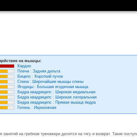
действие на мышцы:
Кардио
Плечи
:
Задняя дельта
Бицепс
:
Короткий пучок
Спина
:
Широчайшие мышцы спины
Ягодицы
:
Большая ягодичная мышца.
Бедра квадрицепс
:
Широкая медиальная
Бедра квадрицепс
:
Широкая латеральная
Бедра квадрицепс
:
Прямая мышца бедра
Голень
:
Икроножная
 занятий на гребном тренажере делится на тягу и возврат. Такие посту