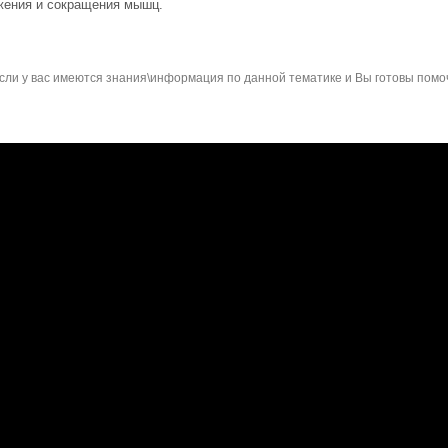
жения и сокращения мышц.
сли у вас имеются знания\информация по данной тематике и Вы готовы помо