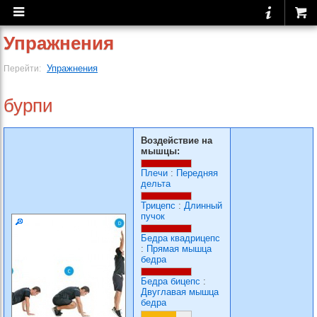
Упражнения
Упражнения
Перейти:
бурпи
Воздействие на
мышцы:
Плечи
:
Передняя
дельта
Трицепс
:
Длинный
пучок
Бедра квадрицепс
:
Прямая мышца
бедра
Бедра бицепс
:
Двуглавая мышца
бедра