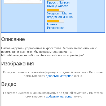
Пресс
:
Прямая
мышца живота
Ягодицы
:
Малая
ягодичная мышца
Голень
:
Икроножная
Описание
Самое «крутое» упражнение в кроссфите. Можно выполнять как с
весом, так и без него. Мы покажем оба варианта.
http://fitnessguides.ru/krossfit-v-domashnix-usloviyax-legko/
Изображения
Если у вас имеются знания\информация по данной тематике и Вы готовы
добавьте материал
помочь проекту
лично
Видео
Если у вас имеются знания\информация по данной тематике и Вы готовы
добавьте материал
помочь проекту
лично