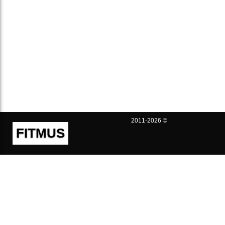
2011-2026 ©
FITMUS
Полезно
Контакты
Пользовательское соглашение
Политика конфиденциальности
Техническая поддержка
Публичная оферта
Предложения и жалобы
support@fitmus.com