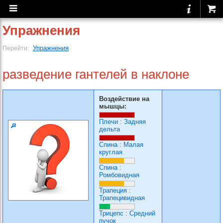
Упражнения
Упражнения
Перейти:
разведение гантелей в наклоне
Воздействие на
мышцы:
Плечи
:
Задняя
дельта
Спина
:
Малая
круглая
Спина
:
Ромбовидная
Трапеция
:
Трапецивидная
Трицепс
:
Средний
пучок