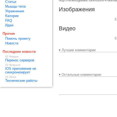
http://fitnessguides.ru/krossfit-v-dom
Статьи
Мышцы тела
Изображения
Упражнения
Калории
Е
FAQ
Идеи
Видео
Прочее
Помочь проекту
Е
Новости
▾ Лучшие комментарии
Последние новости
02 Января
Перенос серверов
22 Февраля
IOS приложение не
синхронизирует
▾ Остальные комментарии
20 Июня
Технические работы