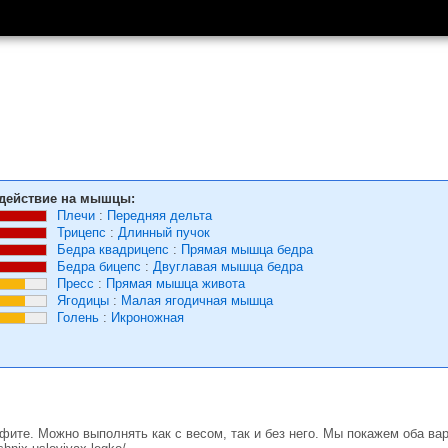
действие на мышцы:
Плечи
:
Передняя дельта
Трицепс
:
Длинный пучок
Бедра квадрицепс
:
Прямая мышца бедра
Бедра бицепс
:
Двуглавая мышца бедра
Пресс
:
Прямая мышца живота
Ягодицы
:
Малая ягодичная мышца
Голень
:
Икроножная
фите. Можно выполнять как с весом, так и без него. Мы покажем оба вар