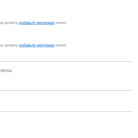
добавьте материал
чь проекту
лично
добавьте материал
чь проекту
лично
елены