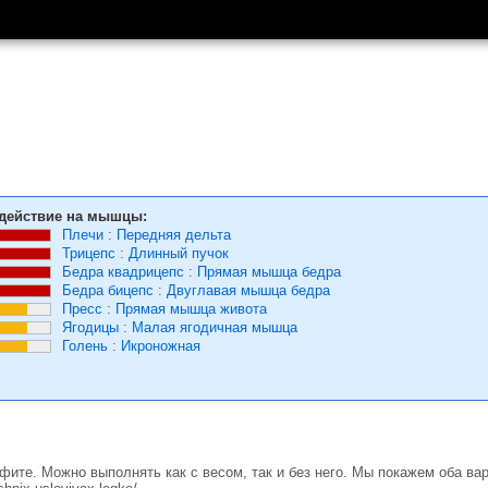
действие на мышцы:
Плечи
:
Передняя дельта
Трицепс
:
Длинный пучок
Бедра квадрицепс
:
Прямая мышца бедра
Бедра бицепс
:
Двуглавая мышца бедра
Пресс
:
Прямая мышца живота
Ягодицы
:
Малая ягодичная мышца
Голень
:
Икроножная
фите. Можно выполнять как с весом, так и без него. Мы покажем оба вар