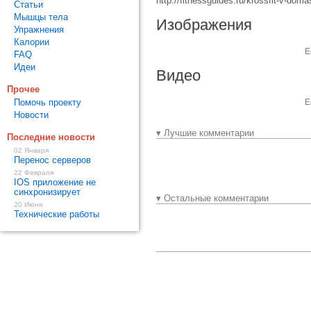
http://fitnessguides.ru/krossfit-v-dom
Статьи
Мышцы тела
Изображения
Упражнения
Калории
Е
FAQ
Идеи
Видео
Прочее
Помочь проекту
Е
Новости
▾ Лучшие комментарии
Последние новости
02 Января
Перенос серверов
22 Февраля
IOS приложение не
синхронизирует
▾ Остальные комментарии
20 Июня
Технические работы