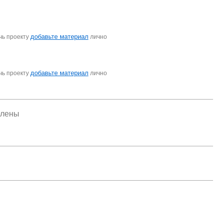
добавьте материал
чь проекту
лично
добавьте материал
чь проекту
лично
елены