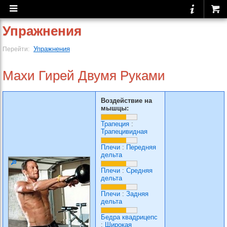
Упражнения
Упражнения
Перейти:
Махи Гирей Двумя Руками
Воздействие на
мышцы:
Трапеция
:
Трапецивидная
Плечи
:
Передняя
дельта
Плечи
:
Средняя
дельта
Плечи
:
Задняя
дельта
Бедра квадрицепс
:
Широкая