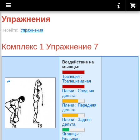
Упражнения
Упражнения
Перейти:
Комплекс 1 Упражнение 7
Воздействие на
мышцы:
Трапеция
:
Трапецивидная
Плечи
:
Средняя
дельта
Плечи
:
Передняя
дельта
Плечи
:
Задняя
дельта
Ягодицы
:
Большая