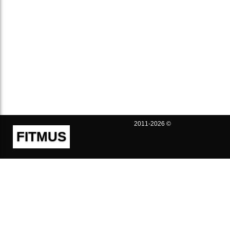
2011-2026 ©
FITMUS
Полезно
Контакты
Пользовательское соглашение
Политика конфиденциальности
Техническая поддержка
Публичная оферта
Предложения и жалобы
support@fitmus.com