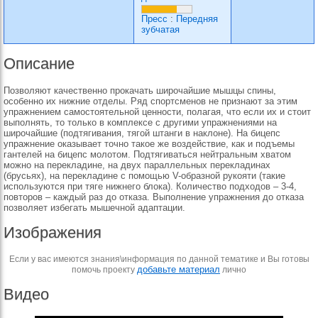
Пресс
:
Передняя
зубчатая
Описание
Позволяют качественно прокачать широчайшие мышцы спины,
особенно их нижние отделы. Ряд спортсменов не признают за этим
упражнением самостоятельной ценности, полагая, что если их и стоит
выполнять, то только в комплексе с другими упражнениями на
широчайшие (подтягивания, тягой штанги в наклоне). На бицепс
упражнение оказывает точно такое же воздействие, как и подъемы
гантелей на бицепс молотом. Подтягиваться нейтральным хватом
можно на перекладине, на двух параллельных перекладинах
(брусьях), на перекладине с помощью V-образной рукояти (такие
используются при тяге нижнего блока). Количество подходов – 3-4,
повторов – каждый раз до отказа. Выполнение упражнения до отказа
позволяет избегать мышечной адаптации.
Изображения
Если у вас имеются знания\информация по данной тематике и Вы готовы
добавьте материал
помочь проекту
лично
Видео