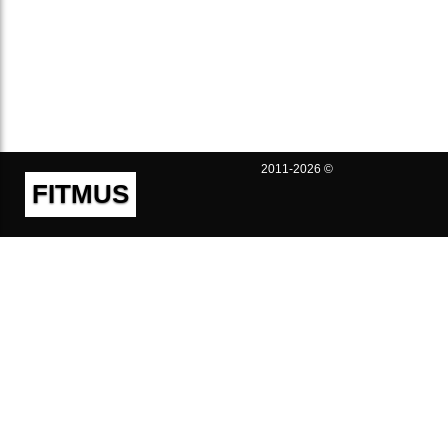
2011-2026 ©
FITMUS
Полезно
Контакты
Пользовательское соглашение
Политика конфиденциальности
Техническая поддержка
Публичная оферта
Предложения и жалобы
support@fitmus.com
Проект
Инструкции