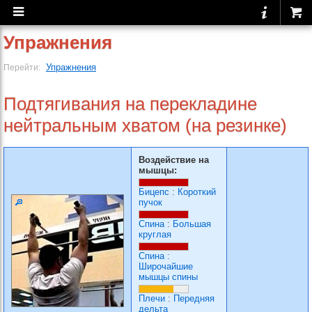
Упражнения
Упражнения
Перейти:
Подтягивания на перекладине
нейтральным хватом (на резинке)
Воздействие на
мышцы:
Бицепс
:
Короткий
пучок
Спина
:
Большая
круглая
Спина
:
Широчайшие
мышцы спины
Плечи
:
Передняя
дельта