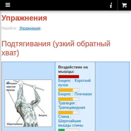
Упражнения
Упражнения
Перейти:
Подтягивания (узкий обратный
хват)
Воздействие на
мышцы:
Бицепс
:
Короткий
пучок
Бицепс
:
Плечевая
Трапеция
:
Трапецивидная
Спина
:
Широчайшие
мышцы спины