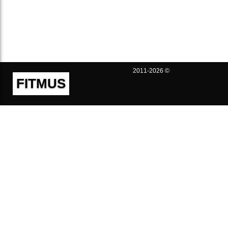
2011-2026 ©
FITMUS
Полезно
Контакты
Пользовательское соглашение
Политика конфиденциальности
Техническая поддержка
Публичная оферта
Предложения и жалобы
support@fitmus.com
Проект
Инструкции
Для разработчиков
FAQ (Вопросы и Ответы)