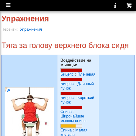
Упражнения
Упражнения
Перейти:
Тяга за голову верхнего блока сидя
Воздействие на
мышцы:
Бицепс
:
Плечевая
Бицепс
:
Длинный
пучок
Бицепс
:
Короткий
пучок
Спина
:
Широчайшие
мышцы спины
Спина
:
Малая
круглая