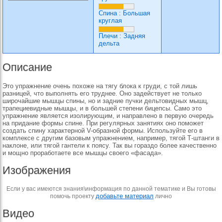
Спина
:
Большая
круглая
Плечи
:
Задняя
дельта
Описание
Это упражнение очень похоже на тягу блока к груди, с той лишь
разницей, что выполнять его труднее. Оно задействует не только
широчайшие мышцы спины, но и задние пучки дельтовидных мышц,
трапециевидные мышцы, и в большей степени бицепсы. Само это
упражнение является изолирующим, и направлено в первую очередь
на придание формы спине. При регулярных занятиях оно поможет
создать спину характерной V-образной формы. Используйте его в
комплексе с другим базовым упражнением, например, тягой Т-штанги в
наклоне, или тягой гантели к поясу. Так вы гораздо более качественно
и мощно проработаете все мышцы своего «фасада».
Изображения
Если у вас имеются знания\информация по данной тематике и Вы готовы
добавьте материал
помочь проекту
лично
Видео