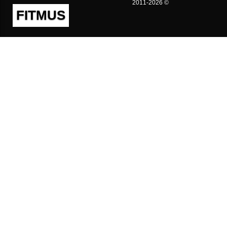
2011-2026 ©
FITMUS
Полезно
Контакты
Пользовательское соглашение
Политика конфиденциальности
Техническая поддержка
Публичная оферта
Предложения и жалобы
support@fitmus.com
Проект
Инструкции
Для разработчиков
FAQ (Вопросы и Ответы)