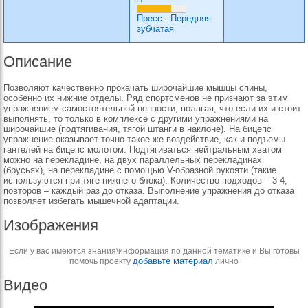
Пресс
:
Передняя
зубчатая
Описание
Позволяют качественно прокачать широчайшие мышцы спины,
особенно их нижние отделы. Ряд спортсменов не признают за этим
упражнением самостоятельной ценности, полагая, что если их и стоит
выполнять, то только в комплексе с другими упражнениями на
широчайшие (подтягивания, тягой штанги в наклоне). На бицепс
упражнение оказывает точно такое же воздействие, как и подъемы
гантелей на бицепс молотом. Подтягиваться нейтральным хватом
можно на перекладине, на двух параллельных перекладинах
(брусьях), на перекладине с помощью V-образной рукояти (такие
используются при тяге нижнего блока). Количество подходов – 3-4,
повторов – каждый раз до отказа. Выполнение упражнения до отказа
позволяет избегать мышечной адаптации.
Изображения
Если у вас имеются знания\информация по данной тематике и Вы готовы
добавьте материал
помочь проекту
лично
Видео