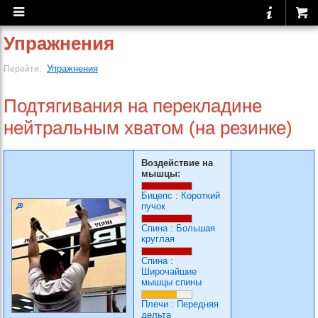
Упражнения
Упражнения
Перейти:
Подтягивания на перекладине
нейтральным хватом (на резинке)
Воздействие на
мышцы:
Бицепс
:
Короткий
пучок
Спина
:
Большая
круглая
Спина
:
Широчайшие
мышцы спины
Плечи
:
Передняя
дельта