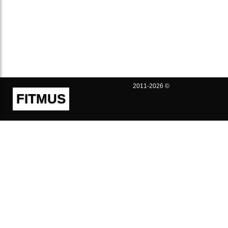
2011-2026 ©
FITMUS
Полезно
Контакты
Пользовательское соглашение
Политика конфиденциальности
Техническая поддержка
Публичная оферта
Предложения и жалобы
support@fitmus.com
Проект
Инструкции