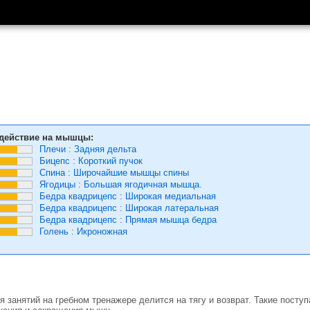
действие на мышцы:
Плечи
:
Задняя дельта
Бицепс
:
Короткий пучок
Спина
:
Широчайшие мышцы спины
Ягодицы
:
Большая ягодичная мышца.
Бедра квадрицепс
:
Широкая медиальная
Бедра квадрицепс
:
Широкая латеральная
Бедра квадрицепс
:
Прямая мышца бедра
Голень
:
Икроножная
 занятий на гребном тренажере делится на тягу и возврат. Такие посту