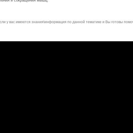
жения и сокращения мышц.
сли у вас имеются знания\информация по данной тематике и Вы готовы помо