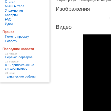
общий процесс поочередного напря
Статьи
Мышцы тела
Изображения
Упражнения
Калории
Е
FAQ
Идеи
Видео
Прочее
Помочь проекту
Новости
Последние новости
02 Января
Перенос серверов
22 Февраля
IOS приложение не
синхронизирует
20 Июня
Технические работы