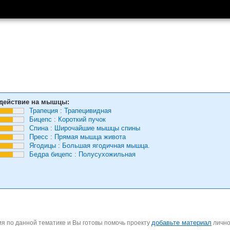
действие на мышцы:
Трапеция
:
Трапецивидная
Бицепс
:
Короткий пучок
Спина
:
Широчайшие мышцы спины
Пресс
:
Прямая мышца живота
Ягодицы
:
Большая ягодичная мышца.
Бедра бицепс
:
Полусухожильная
добавьте материал
я по данной тематике и Вы готовы помочь проекту
личн