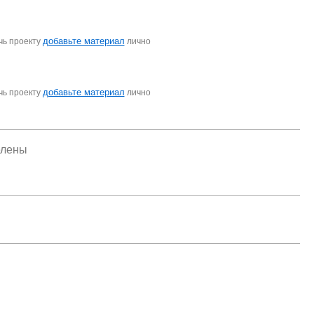
добавьте материал
чь проекту
лично
добавьте материал
чь проекту
лично
елены