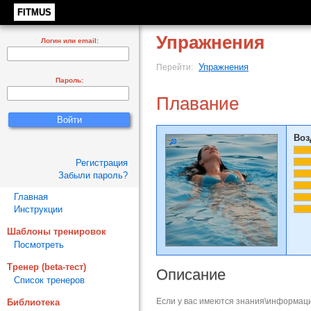
FITMUS
Упражнения
Логин или email:
Упражнения
Перейти:
Пароль:
Плавание
Воз
Регистрация
Забыли пароль?
Главная
Инструкции
Шаблоны тренировок
Посмотреть
Тренер (beta-тест)
Описание
Список тренеров
Если у вас имеются знания\информаци
Библиотека