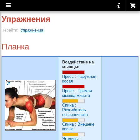
Упражнения
Упражнения
Перейти:
Планка
Воздействие на
мышцы:
Пресс
:
Наружная
косая
Пресс
:
Прямая
мышца живота
Спина
:
Разгибатель
позвоночника
Спина
:
Внешние
косые
Ягодицы
: