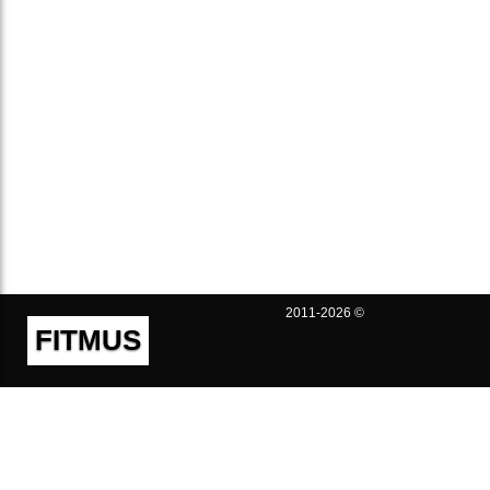
2011-2026 ©
FITMUS
Полезно
Контакты
Пользовательское соглашение
Политика конфиденциальности
Техническая поддержка
Публичная оферта
Предложения и жалобы