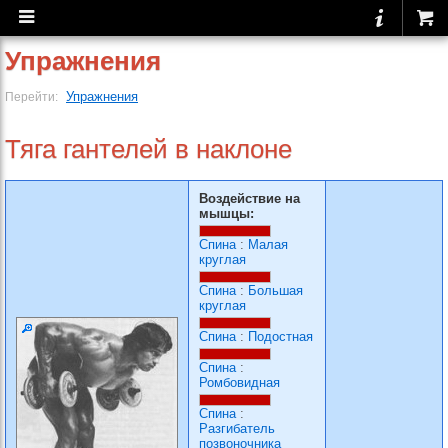
Упражнения
Упражнения
Перейти:
Тяга гантелей в наклоне
Воздействие на
мышцы:
Спина
:
Малая
круглая
Спина
:
Большая
круглая
Спина
:
Подостная
Спина
:
Ромбовидная
Спина
:
Разгибатель
позвоночника