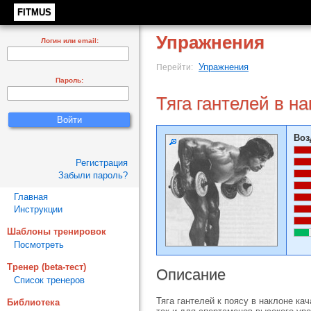
FITMUS
Упражнения
Логин или email:
Упражнения
Перейти:
Пароль:
Тяга гантелей в н
Воз
Регистрация
Забыли пароль?
Главная
Инструкции
Шаблоны тренировок
Посмотреть
Тренер (beta-тест)
Описание
Список тренеров
Тяга гантелей к поясу в наклоне к
Библиотека