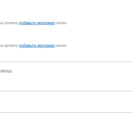
добавьте материал
чь проекту
лично
добавьте материал
чь проекту
лично
елены