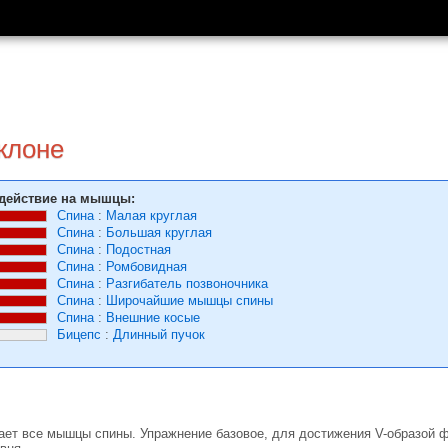
аклоне
действие на мышцы:
Спина
:
Малая круглая
Спина
:
Большая круглая
Спина
:
Подостная
Спина
:
Ромбовидная
Спина
:
Разгибатель позвоночника
Спина
:
Широчайшие мышцы спины
Спина
:
Внешние косые
Бицепс
:
Длинный пучок
ачает все мышцы спины. Упражнение базовое, для достижения V-образой