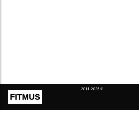
2011-2026 ©
FITMUS
Полезно
Контакты
Пользовательское соглашение
Политика конфиденциальности
Техническая поддержка
Публичная оферта
Предложения и жалобы