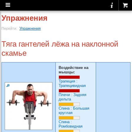
Упражнения
Упражнения
Перейти:
Тяга гантелей лёжа на наклонной
скамье
Воздействие на
мышцы:
Трапеция
:
Трапецивидная
Плечи
:
Задняя
дельта
Спина
:
Большая
круглая
Спина
:
Ромбовидная