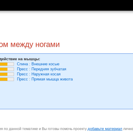
ом между ногами
действие на мышцы:
Спина
:
Внешние косые
Пресс
:
Передняя зубчатая
Пресс
:
Наружная косая
Пресс
:
Прямая мышца живота
добавьте материал
я по данной тематике и Вы готовы помочь проекту
личн