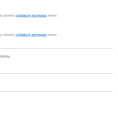
добавьте материал
чь проекту
лично
добавьте материал
чь проекту
лично
елены