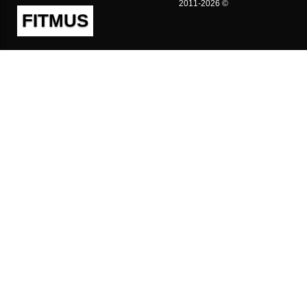
2011-2026 ©
FITMUS
Полезно
Контакты
Пользовательское соглашение
Политика конфиденциальности
Техническая поддержка
Публичная оферта
Предложения и жалобы
support@fitmus.com
Проект
Инструкции
Для разработчиков
FAQ (Вопросы и Ответы)