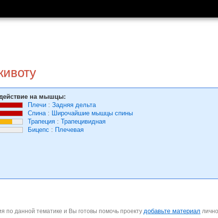
животу
действие на мышцы:
Плечи
:
Задняя дельта
Спина
:
Широчайшие мышцы спины
Трапеция
:
Трапецивидная
Бицепс
:
Плечевая
добавьте материал
я по данной тематике и Вы готовы помочь проекту
личн