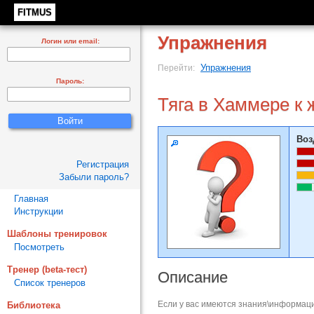
FITMUS
Упражнения
Логин или email:
Упражнения
Перейти:
Пароль:
Тяга в Хаммере к 
Воз
Регистрация
Забыли пароль?
Главная
Инструкции
Шаблоны тренировок
Посмотреть
Тренер (beta-тест)
Описание
Список тренеров
Если у вас имеются знания\информаци
Библиотека