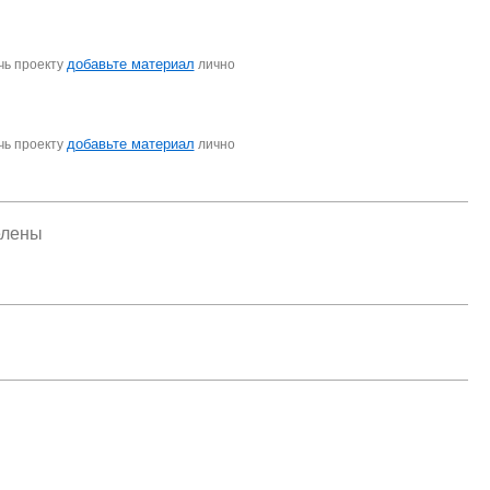
добавьте материал
чь проекту
лично
добавьте материал
чь проекту
лично
елены