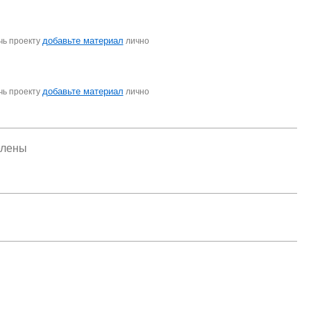
добавьте материал
чь проекту
лично
добавьте материал
чь проекту
лично
елены