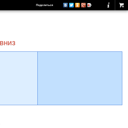
Поделиться
 вниз
о