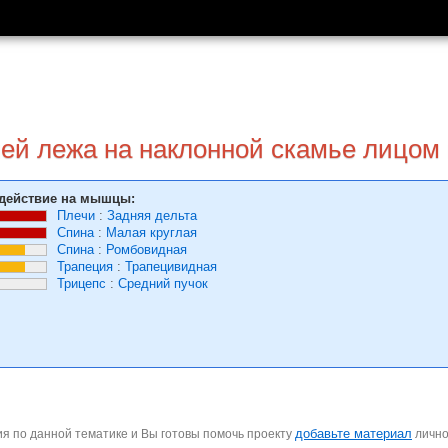
лей лежа на наклонной скамье лицом
действие на мышцы:
Плечи
:
Задняя дельта
Спина
:
Малая круглая
Спина
:
Ромбовидная
Трапеция
:
Трапецивидная
Трицепс
:
Средний пучок
добавьте материал
я по данной тематике и Вы готовы помочь проекту
личн