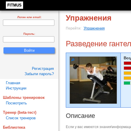
FITMUS
Упражнения
Логин или email:
Упражнения
Перейти:
Пароль:
Разведение ганте
Воз
Регистрация
Забыли пароль?
Главная
Инструкции
Шаблоны тренировок
Посмотреть
Тренер (beta-тест)
Описание
Список тренеров
Если у вас имеются знания\информаци
Библиотека