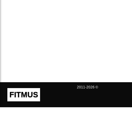
2011-2026 ©
FITMUS
Полезно
Контакты
Пользовательское соглашение
Политика конфиденциальности
Техническая поддержка
Публичная оферта