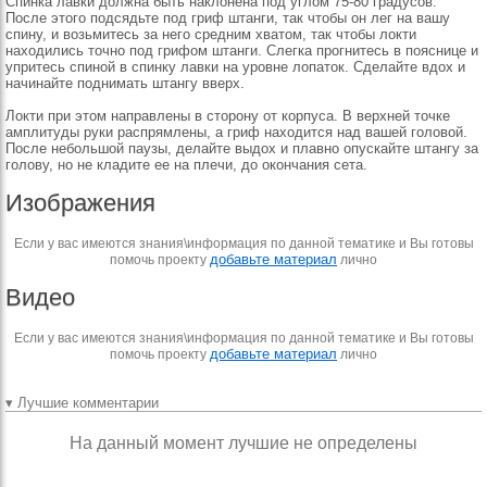
Спинка лавки должна быть наклонена под углом 75-80 градусов.
После этого подсядьте под гриф штанги, так чтобы он лег на вашу
спину, и возьмитесь за него средним хватом, так чтобы локти
находились точно под грифом штанги. Слегка прогнитесь в пояснице и
упритесь спиной в спинку лавки на уровне лопаток. Сделайте вдох и
начинайте поднимать штангу вверх.
Локти при этом направлены в сторону от корпуса. В верхней точке
амплитуды руки распрямлены, а гриф находится над вашей головой.
После небольшой паузы, делайте выдох и плавно опускайте штангу за
голову, но не кладите ее на плечи, до окончания сета.
Изображения
Если у вас имеются знания\информация по данной тематике и Вы готовы
добавьте материал
помочь проекту
лично
Видео
Если у вас имеются знания\информация по данной тематике и Вы готовы
добавьте материал
помочь проекту
лично
▾ Лучшие комментарии
На данный момент лучшие не определены