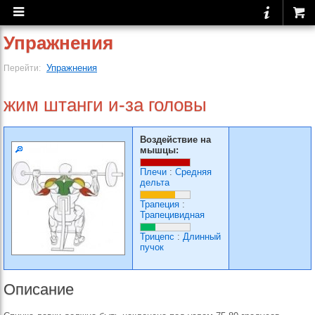
Упражнения
Упражнения
Перейти:
жим штанги и-за головы
Воздействие на
мышцы:
Плечи
:
Средняя
дельта
Трапеция
:
Трапецивидная
Трицепс
:
Длинный
пучок
Описание