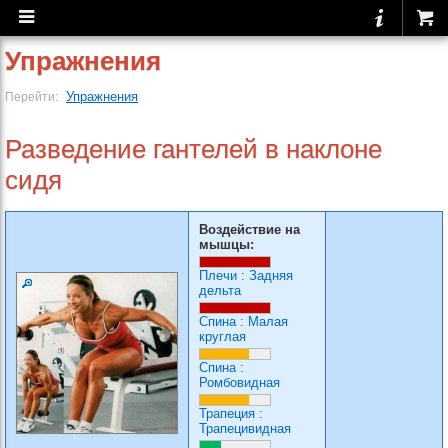
Упражнения
Упражнения
Перейти:
Разведение гантелей в наклоне
сидя
Воздействие на
мышцы:
Плечи
:
Задняя
дельта
Спина
:
Малая
круглая
Спина
:
Ромбовидная
Трапеция
:
Трапецивидная