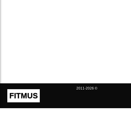
2011-2026 ©
FITMUS
Полезно
Контакты
Пользовательское соглашение
Политика конфиденциальности
Техническая поддержка