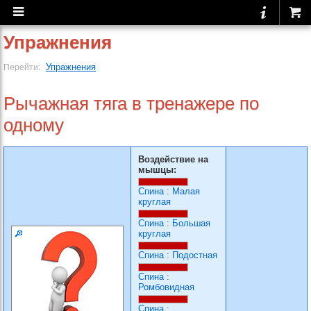
Упражнения
Упражнения
Перейти:
Рычажная тяга в тренажере по
одному
Воздействие на
мышцы:
Спина
:
Малая
круглая
Спина
:
Большая
круглая
Спина
:
Подостная
Спина
:
Ромбовидная
Спина
: