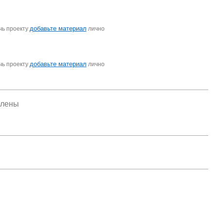
добавьте материал
чь проекту
лично
добавьте материал
чь проекту
лично
елены