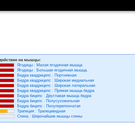
действие на мышцы:
Ягодицы
:
Малая ягодичная мышца
Ягодицы
:
Большая ягодичная мышца.
Бедра квадрицепс
:
Портняжная
Бедра квадрицепс
:
Широкая медиальная
Бедра квадрицепс
:
Широкая латеральная
Бедра квадрицепс
:
Прямая мышца бедра
Бедра бицепс
:
Двуглавая мышца бедра
Бедра бицепс
:
Полусухожильная
Бедра бицепс
:
Полуперепончатая
Трапеция
:
Трапецивидная
Спина
:
Широчайшие мышцы спины