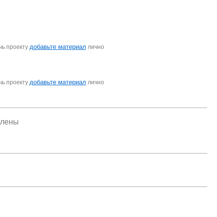
о
добавьте материал
чь проекту
лично
добавьте материал
чь проекту
лично
елены