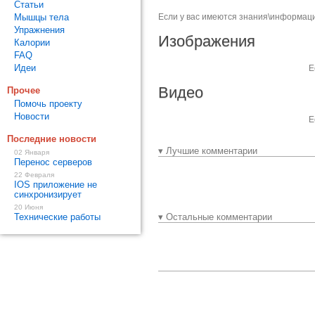
Статьи
Мышцы тела
Если у вас имеются знания\информаци
Упражнения
Изображения
Калории
FAQ
Идеи
Е
Видео
Прочее
Помочь проекту
Новости
Е
Последние новости
▾ Лучшие комментарии
02 Января
Перенос серверов
22 Февраля
IOS приложение не
синхронизирует
20 Июня
Технические работы
▾ Остальные комментарии