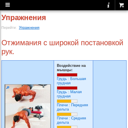
Упражнения
Упражнения
Перейти:
Отжимания с широкой постановкой
рук.
Воздействие на
мышцы:
Грудь
:
Большая
грудная
Грудь
:
Малая
грудная
Плечи
:
Передняя
дельта
Плечи
:
Средняя
дельта