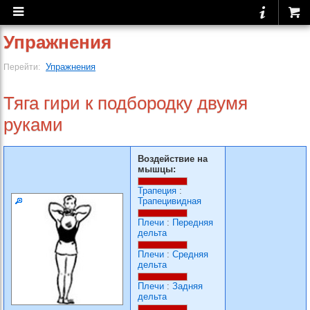
Упражнения
Упражнения
Перейти:
Тяга гири к подбородку двумя
руками
Воздействие на
мышцы:
Трапеция
:
Трапецивидная
Плечи
:
Передняя
дельта
Плечи
:
Средняя
дельта
Плечи
:
Задняя
дельта