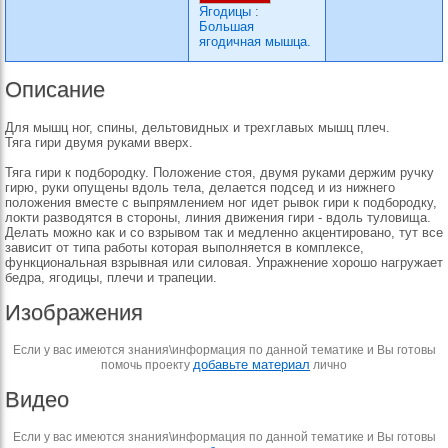
Ягодицы
:
Большая
ягодичная мышца.
Описание
Для мышц ног, спины, дельтовидных и трехглавых мышц плеч.
Тяга гири двумя руками вверх.
Тяга гири к подбородку. Положение стоя, двумя руками держим ручку
гирю, руки опущены вдоль тела, делается подсед и из нижнего
положения вместе с выпрямлением ног идет рывок гири к подбородку,
локти разводятся в стороны, линия движения гири - вдоль туловища.
Делать можно как и со взрывом так и медленно акцентировано, тут все
зависит от типа работы которая выполняется в комплексе,
функциональная взрывная или силовая. Упражнение хорошо нагружает
бедра, ягодицы, плечи и трапеции.
Изображения
Если у вас имеются знания\информация по данной тематике и Вы готовы
добавьте материал
помочь проекту
лично
Видео
Если у вас имеются знания\информация по данной тематике и Вы готовы