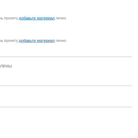
добавьте материал
чь проекту
лично
добавьте материал
чь проекту
лично
елены