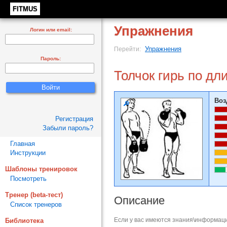
FITMUS
Упражнения
Логин или email:
Упражнения
Перейти:
Пароль:
Толчок гирь по дл
Воз
Регистрация
Забыли пароль?
Главная
Инструкции
Шаблоны тренировок
Посмотреть
Тренер (beta-тест)
Описание
Список тренеров
Если у вас имеются знания\информаци
Библиотека