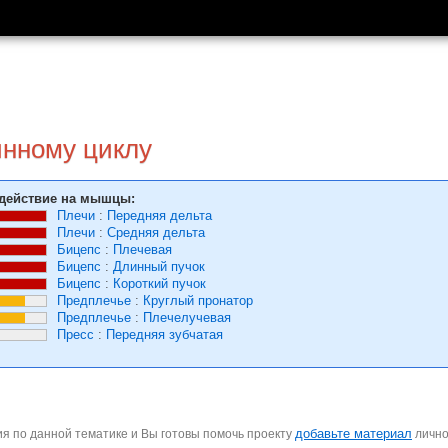
инному циклу
действие на мышцы:
Плечи
:
Передняя дельта
Плечи
:
Средняя дельта
Бицепс
:
Плечевая
Бицепс
:
Длинный пучок
Бицепс
:
Короткий пучок
Предплечье
:
Круглый пронатор
Предплечье
:
Плечелучевая
Пресс
:
Передняя зубчатая
добавьте материал
я по данной тематике и Вы готовы помочь проекту
личн