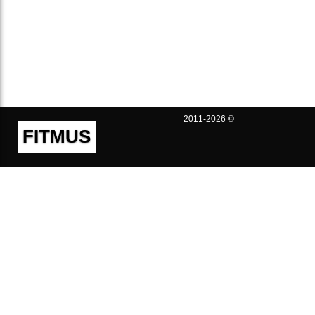
2011-2026 ©
FITMUS
Полезно
Контакты
Пользовательское соглашение
Политика конфиденциальности
Техническая поддержка
Публичная оферта
Предложения и жалобы
support@fitmus.com
Проект
Инструкции