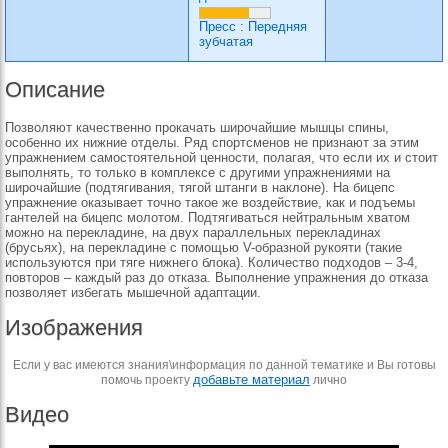
Пресс
:
Передняя
зубчатая
Описание
Позволяют качественно прокачать широчайшие мышцы спины,
особенно их нижние отделы. Ряд спортсменов не признают за этим
упражнением самостоятельной ценности, полагая, что если их и стоит
выполнять, то только в комплексе с другими упражнениями на
широчайшие (подтягивания, тягой штанги в наклоне). На бицепс
упражнение оказывает точно такое же воздействие, как и подъемы
гантелей на бицепс молотом. Подтягиваться нейтральным хватом
можно на перекладине, на двух параллельных перекладинах
(брусьях), на перекладине с помощью V-образной рукояти (такие
используются при тяге нижнего блока). Количество подходов – 3-4,
повторов – каждый раз до отказа. Выполнение упражнения до отказа
позволяет избегать мышечной адаптации.
Изображения
Если у вас имеются знания\информация по данной тематике и Вы готовы
добавьте материал
помочь проекту
лично
Видео