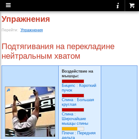
Упражнения
Упражнения
Перейти:
Подтягивания на перекладине
нейтральным хватом
Воздействие на
мышцы:
Бицепс
:
Короткий
пучок
Спина
:
Большая
круглая
Спина
:
Широчайшие
мышцы спины
Плечи
:
Передняя
дельта