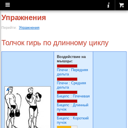
Упражнения
Упражнения
Перейти:
Толчок гирь по длинному циклу
Воздействие на
мышцы:
Плечи
:
Передняя
дельта
Плечи
:
Средняя
дельта
Бицепс
:
Плечевая
Бицепс
:
Длинный
пучок
Бицепс
:
Короткий
пучок