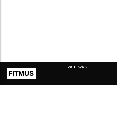
2011-2026 ©
FITMUS
Полезно
Контакты
Пользовательское соглашение
Политика конфиденциальности
Техническая поддержка
Публичная оферта
Предложения и жалобы
support@fitmus.com