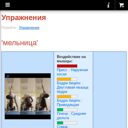
Упражнения
Упражнения
Перейти:
'мельница'
Воздействие на
мышцы:
Пресс
:
Наружная
косая
Бедра бицепс
:
Двуглавая мышца
бедра
Бедра бицепс
:
Приводящая
Плечи
:
Средняя
дельта
Спина
: