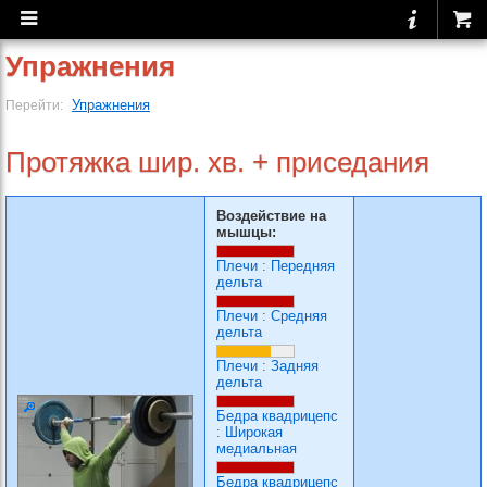
Упражнения
Упражнения
Перейти:
Протяжка шир. хв. + приседания
Воздействие на
мышцы:
Плечи
:
Передняя
дельта
Плечи
:
Средняя
дельта
Плечи
:
Задняя
дельта
Бедра квадрицепс
:
Широкая
медиальная
Бедра квадрицепс