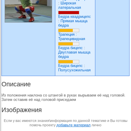
:
Широкая
латеральная
Бедра квадрицепс
:
Прямая мышца
бедра
Трапеция
:
Трапецивидная
Бедра бицепс
:
Двуглавая мышца
бедра
Бедра бицепс
:
Полусухожильная
Описание
Из положения наклона со штангой в руках вырываем её над головой.
Затем оставив её над головой приседаем
Изображения
Если у вас имеются знания\информация по данной тематике и Вы готовы
добавьте материал
помочь проекту
лично