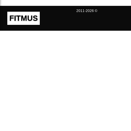
2011-2026 ©
FITMUS
Полезно
Контакты
Пользовательское соглашение
Политика конфиденциальности
Техническая поддержка
Публичная оферта
Предложения и жалобы
support@fitmus.com
Проект
Инструкции
Для разработчиков
FAQ (Вопросы и Ответы)