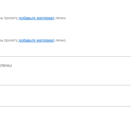
добавьте материал
чь проекту
лично
добавьте материал
чь проекту
лично
елены