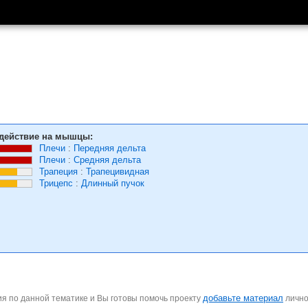
действие на мышцы:
Плечи
:
Передняя дельта
Плечи
:
Средняя дельта
Трапеция
:
Трапецивидная
Трицепс
:
Длинный пучок
добавьте материал
я по данной тематике и Вы готовы помочь проекту
личн