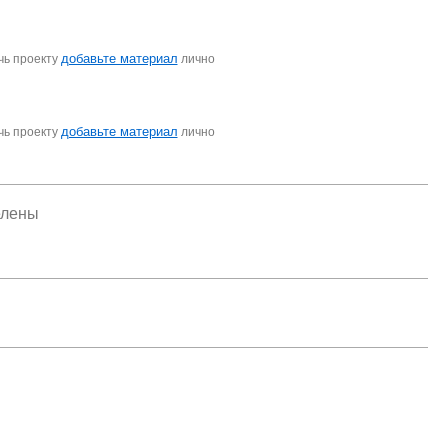
добавьте материал
чь проекту
лично
добавьте материал
чь проекту
лично
елены