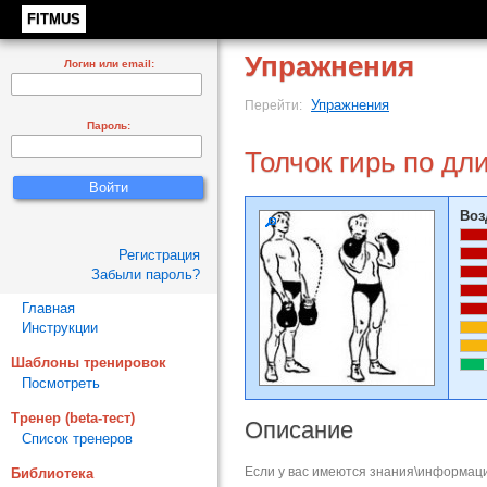
FITMUS
Упражнения
Логин или email:
Упражнения
Перейти:
Пароль:
Толчок гирь по дл
Воз
Регистрация
Забыли пароль?
Главная
Инструкции
Шаблоны тренировок
Посмотреть
Тренер (beta-тест)
Описание
Список тренеров
Если у вас имеются знания\информаци
Библиотека