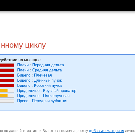
инному циклу
действие на мышцы:
Плечи
:
Передняя дельта
Плечи
:
Средняя дельта
Бицепс
:
Плечевая
Бицепс
:
Длинный пучок
Бицепс
:
Короткий пучок
Предплечье
:
Круглый пронатор
Предплечье
:
Плечелучевая
Пресс
:
Передняя зубчатая
добавьте материал
я по данной тематике и Вы готовы помочь проекту
личн