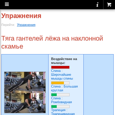
Упражнения
Упражнения
Перейти:
Тяга гантелей лёжа на наклонной
скамье
Воздействие на
мышцы:
Спина
:
Широчайшие
мышцы спины
Спина
:
Большая
круглая
Спина
:
Ромбовидная
Трапеция
:
Трапецивидная