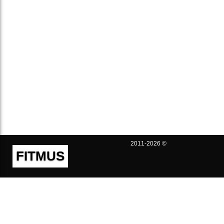
2011-2026 ©
FITMUS
Полезно
Контакты
Пользовательское соглашение
Политика конфиденциальности
Техническая поддержка
Публичная оферта
Предложения и жалобы