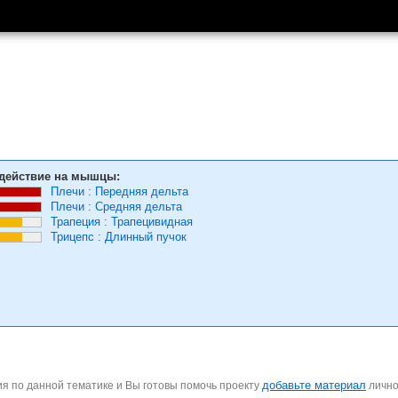
действие на мышцы:
Плечи
:
Передняя дельта
Плечи
:
Средняя дельта
Трапеция
:
Трапецивидная
Трицепс
:
Длинный пучок
добавьте материал
я по данной тематике и Вы готовы помочь проекту
личн