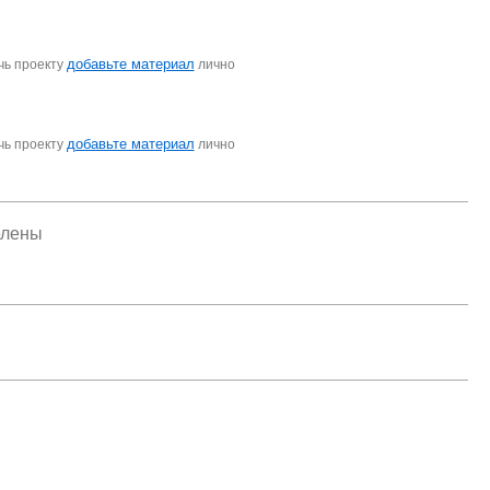
добавьте материал
чь проекту
лично
добавьте материал
чь проекту
лично
елены