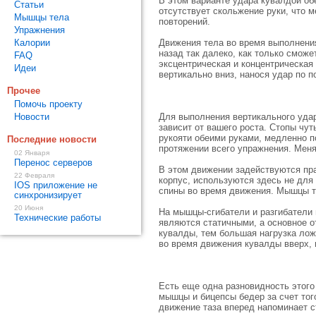
В этом варианте удара кувалдой об
Статьи
отсутствует скольжение руки, что 
Мышцы тела
повторений.
Упражнения
Калории
Движения тела во время выполнения
назад так далеко, как только сможе
FAQ
эксцентрическая и концентрическая
Идеи
вертикально вниз, нанося удар по п
Прочее
Помочь проекту
Новости
Для выполнения вертикального удар
зависит от вашего роста. Стопы чу
рукояти обеими руками, медленно п
Последние новости
протяжении всего упражнения. Меня
02 Января
Перенос серверов
В этом движении задействуются пр
22 Февраля
корпус, используются здесь не для
IOS приложение не
спины во время движения. Мышцы т
синхронизирует
20 Июня
На мышцы-сгибатели и разгибатели 
Технические работы
являются статичными, а основное о
кувалды, тем большая нагрузка ло
во время движения кувалды вверх,
Есть еще одна разновидность этого
мышцы и бицепсы бедер за счет тог
движение таза вперед напоминает с