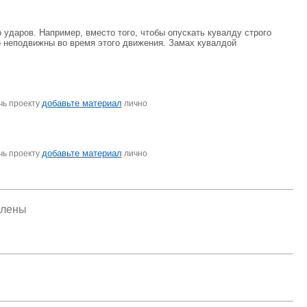
ударов. Например, вместо того, чтобы опускать кувалду строго
о неподвижны во время этого движения. Замах кувалдой
добавьте материал
чь проекту
лично
добавьте материал
чь проекту
лично
елены