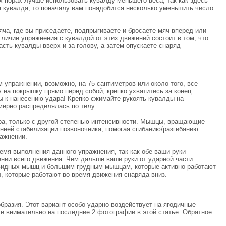
х порах лучше использовать кувалду меньшего веса, так как здесь
а кувалда, то поначалу вам понадобится несколько уменьшить число
ча, где вы приседаете, подпрыгиваете и бросаете мяч вперед или
тличие упражнения с кувалдой от этих движений состоит в том, что
ть кувалды вверх и за голову, а затем опускаете снаряд
 упражнении, возможно, на 75 сантиметров или около того, все
 на покрышку прямо перед собой, крепко ухватитесь за конец
вы к нанесению удара! Крепко сжимайте рукоять кувалды на
мерно распределялась по телу.
ра, только с другой степенью интенсивности. Мышцы, вращающие
нней стабилизации позвоночника, помогая сгибанию/разгибанию
ажнении.
емя выполнения данного упражнения, так как обе ваши руки
ении всего движения. Чем дальше ваши руки от ударной части
товидных мышц и большим грудным мышцам, которые активно работают
 которые работают во время движения снаряда вниз.
бразия. Этот вариант особо ударно воздействует на ягодичные
те внимательно на последние 2 фотографии в этой статье. Обратное