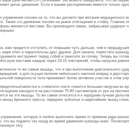
е ваши руки являются статичными. Вы можете обнаружить, что на первы
меняет рычаг движения. Если в вашем распоряжении имеется только одн
 упражнения похожи на те, что вы делаете при метании медицинского мя
те. Также это движение похоже на рывок отягощения в стойку. Главное о
 фазы меняются местами. Вы производите замах, забрасывая ударную час
окрышке.
а, вам придется отступить от покрышки чуть дальше, чем в предыдущем
ть шире плеч и параллельны друг дружке. Для начала, поместите кувалду
однимите инструмент перед собой и занесите за голову. Теперь вы гото
йте руки местами каждые через 10-15 повторений, чтобы нагрузка равно
актически те же самые мышцы, что и при выполнении диагонального уда
 вращения, а для осуществления небольшого наклона вперед и двусторо
ыльной поверхности тела принимают более активное участие в этом упр
предплечья/запястья и сгибатели локтя ложится большая нагрузка во вр
тягощение находится на расстоянии 75-90 сантиметров от рук на протяж
жится на эти мышцы. То же самое относится и к передним пучкам дель
 и мышц брюшного пресса, передних зубчатых и широчайших мышц спины,
 упражнения, которую я люблю выполнять время от времени ради разноо
о, что вы подаете таз назад во время движения кувалды вниз. Посмотри
тановую тягу.