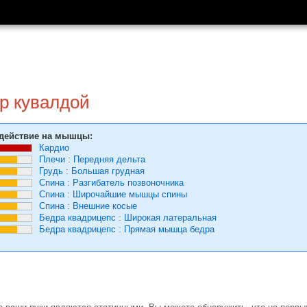
р кувалдой
действие на мышцы:
Кардио
Плечи
:
Передняя дельта
Грудь
:
Большая грудная
Спина
:
Разгибатель позвоночника
Спина
:
Широчайшие мышцы спины
Спина
:
Внешние косые
Бедра квадрицепс
:
Широкая латеральная
Бедра квадрицепс
:
Прямая мышца бедра