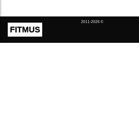
2011-2026 ©
FITMUS
Полезно
Контакты
Пользовательское соглашение
Политика конфиденциальности
Техническая поддержка
Публичная оферта
Предложения и жалобы
support@fitmus.com
Проект
Инструкции
Для разработчиков
FAQ (Вопросы и Ответы)