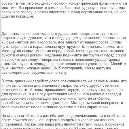
состоит в том, что эксцентрическая и концентрическая фазы меняются
местами. Вы производите замах, забрасывая ударную часть кувалды
вверх и за голову, а затем опускаете снаряд вертикально вниз, нанося
удар по покрышке.
Для выполнения вертикального удара, вам придется отступить от
покрышки чуть дальше, чем в предыдущем упражнении, возможно, на
75 сантиметров или около того, все зависит от вашего роста. Стопы
чуть шире плеч и параллельны друг дружке. Для начала, поместите
кувалду на покрышку прямо перед собой, крепко ухватитесь за конец
рукояти обеими руками, медленно поднимите инструмент перед собой
и занесите за голову. Теперь вы готовы к нанесению удара! Крепко
сжимайте рукоять кувалды на протяжении всего упражнения. Меняйте
руки местами каждые через 10-15 повторений, чтобы нагрузка
равномерно распределялась по телу.
В этом движении задействуются практически те же самые мышцы, что
и при выполнении диагонального удара, только с другой степенью
интенсивности. Мышцы, вращающие корпус, используются здесь не
для вращения, а для осуществления небольшого наклона вперед и
двусторонней стабилизации позвоночника, помогая сгибанию/
разгибанию спины во время движения. Мышцы тыльной поверхности
тела принимают более активное участие в этом упражнении.
На мышцы-сгибатели и разгибатели предплечья/запястья и сгибатели
локтя ложится большая нагрузка во время выполнения данного
упражнения, так как обе ваши руки являются статичными, а основное
отягощение находится на расстоянии 75-90 сантиметров от рук на