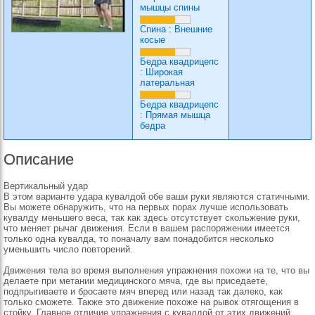
мышцы спины
Спина
:
Внешние
косые
Бедра квадрицепс
:
Широкая
латеральная
Бедра квадрицепс
:
Прямая мышца
бедра
Описание
Вертикальный удар
В этом варианте удара кувалдой обе ваши руки являются статичными.
Вы можете обнаружить, что на первых порах лучше использовать
кувалду меньшего веса, так как здесь отсутствует скольжение руки,
что меняет рычаг движения. Если в вашем распоряжении имеется
только одна кувалда, то поначалу вам понадобится несколько
уменьшить число повторений.
Движения тела во время выполнения упражнения похожи на те, что вы
делаете при метании медицинского мяча, где вы приседаете,
подпрыгиваете и бросаете мяч вперед или назад так далеко, как
только сможете. Также это движение похоже на рывок отягощения в
стойку. Главное отличие упражнения с кувалдой от этих движений