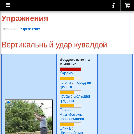
Упражнения
Упражнения
Перейти:
Вертикальный удар кувалдой
Воздействие на
мышцы:
Кардио
Плечи
:
Передняя
дельта
Грудь
:
Большая
грудная
Спина
:
Разгибатель
позвоночника
Спина
:
Широчайшие