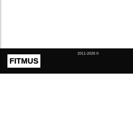
2011-2026 ©
FITMUS
Полезно
Контакты
Пользовательское соглашение
Политика конфиденциальности
Техническая поддержка
Публичная оферта
Предложения и жалобы
support@fitmus.com
Проект