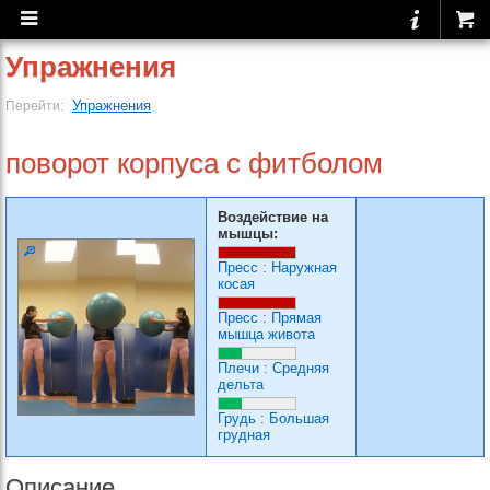
Упражнения
Упражнения
Перейти:
поворот корпуса с фитболом
Воздействие на
мышцы:
Пресс
:
Наружная
косая
Пресс
:
Прямая
мышца живота
Плечи
:
Средняя
дельта
Грудь
:
Большая
грудная
Описание