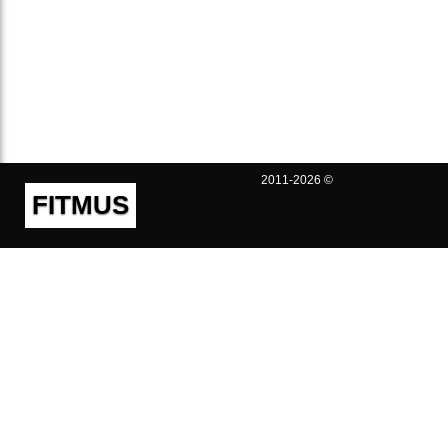
2011-2026 ©
FITMUS
Полезно
Контакты
Пользовательское соглашение
Политика конфиденциальности
Техническая поддержка
Публичная оферта
Предложения и жалобы
support@fitmus.com
Проект