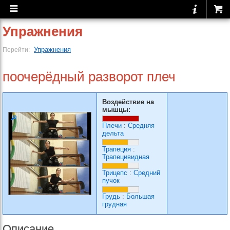
Упражнения
Упражнения
Перейти:
поочерёдный разворот плеч
Воздействие на
мышцы:
Плечи
:
Средняя
дельта
Трапеция
:
Трапецивидная
Трицепс
:
Средний
пучок
Грудь
:
Большая
грудная
Описание