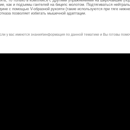
нять, то только в комплексе с другими упражнениями на широчайшие (под
вие, как и подъемы гантелей на бицепс молотом. Подтягиваться нейтра
дине с помощью V-образной рукояти (такие используются при тяге нижнег
отказа позволяет избегать мышечной адаптации.
сли у вас имеются знания\информация по данной тематике и Вы готовы помо