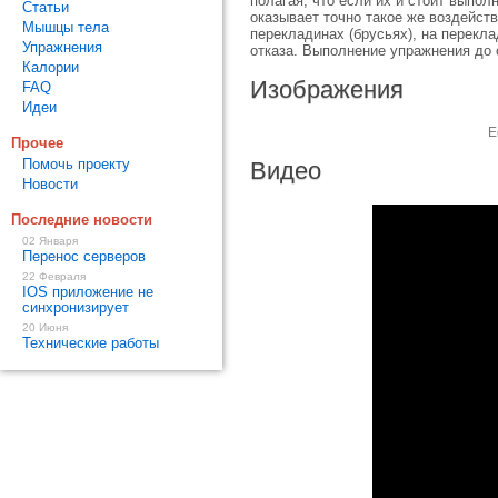
полагая, что если их и стоит выпол
Статьи
оказывает точно такое же воздейст
Мышцы тела
перекладинах (брусьях), на перекла
Упражнения
отказа. Выполнение упражнения до 
Калории
Изображения
FAQ
Идеи
Е
Прочее
Помочь проекту
Видео
Новости
Последние новости
02 Января
Перенос серверов
22 Февраля
IOS приложение не
синхронизирует
20 Июня
Технические работы