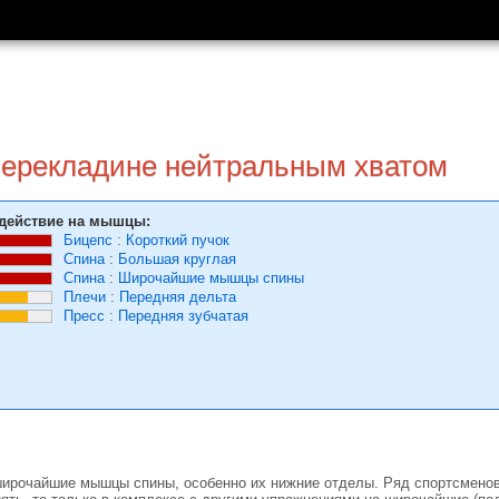
перекладине нейтральным хватом
действие на мышцы:
Бицепс
:
Короткий пучок
Спина
:
Большая круглая
Спина
:
Широчайшие мышцы спины
Плечи
:
Передняя дельта
Пресс
:
Передняя зубчатая
широчайшие мышцы спины, особенно их нижние отделы. Ряд спортсменов