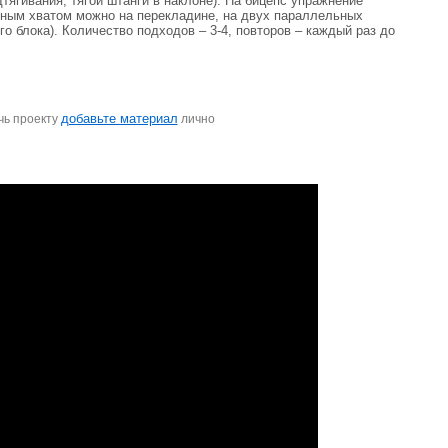
тягивания, тягой штанги в наклоне). На бицепс упражнение
льным хватом можно на перекладине, на двух параллельных
о блока). Количество подходов – 3-4, повторов – каждый раз до
добавьте материал
чь проекту
лично