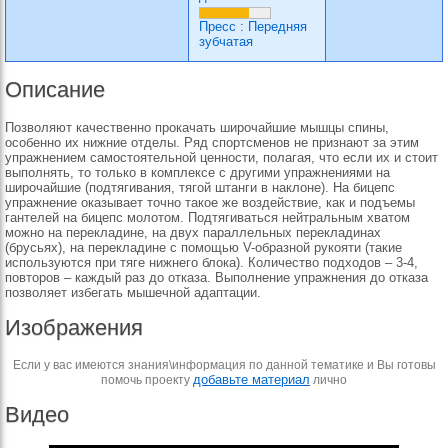
Пресс
:
Передняя
зубчатая
Описание
Позволяют качественно прокачать широчайшие мышцы спины,
особенно их нижние отделы. Ряд спортсменов не признают за этим
упражнением самостоятельной ценности, полагая, что если их и стоит
выполнять, то только в комплексе с другими упражнениями на
широчайшие (подтягивания, тягой штанги в наклоне). На бицепс
упражнение оказывает точно такое же воздействие, как и подъемы
гантелей на бицепс молотом. Подтягиваться нейтральным хватом
можно на перекладине, на двух параллельных перекладинах
(брусьях), на перекладине с помощью V-образной рукояти (такие
используются при тяге нижнего блока). Количество подходов – 3-4,
повторов – каждый раз до отказа. Выполнение упражнения до отказа
позволяет избегать мышечной адаптации.
Изображения
Если у вас имеются знания\информация по данной тематике и Вы готовы
добавьте материал
помочь проекту
лично
Видео