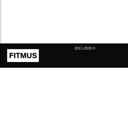
2011-2026 ©
FITMUS
Полезно
Контакты
Пользовательское соглашение
Политика конфиденциальности
Техническая поддержка
Публичная оферта
Предложения и жалобы
support@fitmus.com
Проект
Инструкции