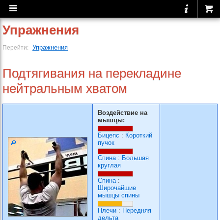
Упражнения
Упражнения
Перейти:
Подтягивания на перекладине
нейтральным хватом
Воздействие на
мышцы:
Бицепс
:
Короткий
пучок
Спина
:
Большая
круглая
Спина
:
Широчайшие
мышцы спины
Плечи
:
Передняя
дельта