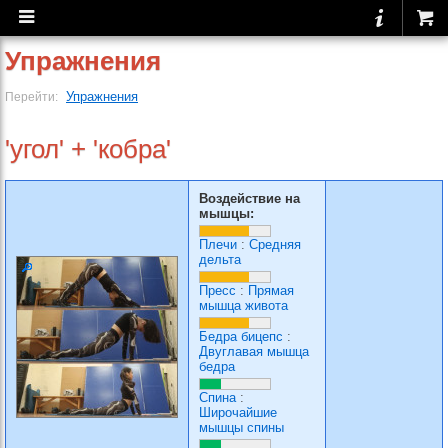
Упражнения
Упражнения
Перейти:
'угол' + 'кобра'
Воздействие на
мышцы:
Плечи
:
Средняя
дельта
Пресс
:
Прямая
мышца живота
Бедра бицепс
:
Двуглавая мышца
бедра
Спина
:
Широчайшие
мышцы спины