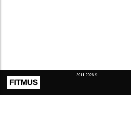
2011-2026 ©
FITMUS
Полезно
Контакты
Пользовательское соглашение
Политика конфиденциальности
Техническая поддержка
Публичная оферта
Предложения и жалобы
support@fitmus.com