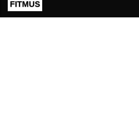
FITMUS
Полезно
Контакты
Пользовательское соглашение
Политика конфиденциальности
Техническая поддержка
Публичная оферта
Предложения и жалобы
support@fitmus.com
Проект
Инструкции
Для разработчиков
FAQ (Вопросы и Ответы)