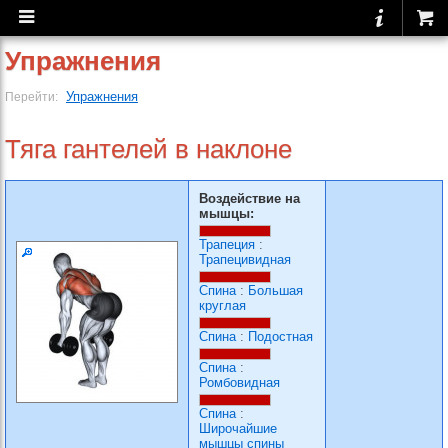
Упражнения
Упражнения
Перейти:
Тяга гантелей в наклоне
Воздействие на
мышцы:
Трапеция
:
Трапецивидная
Спина
:
Большая
круглая
Спина
:
Подостная
Спина
:
Ромбовидная
Спина
:
Широчайшие
мышцы спины